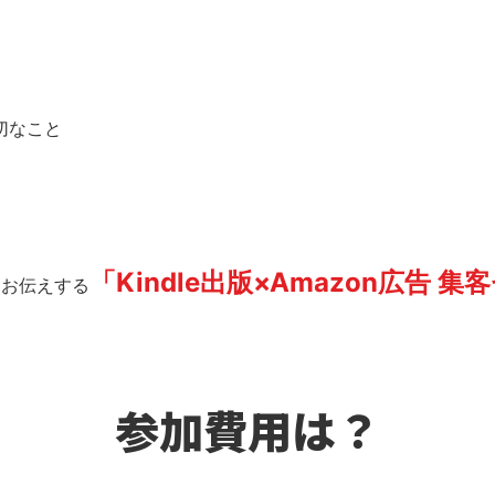
切なこと
「Kindle出版×Amazon広告 
くお伝えする
参加費用は？