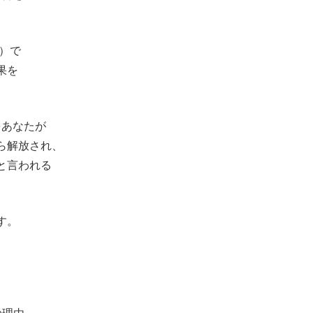
、
円）で
果を
」をあなたが
ら解放され、
と言われる
す。