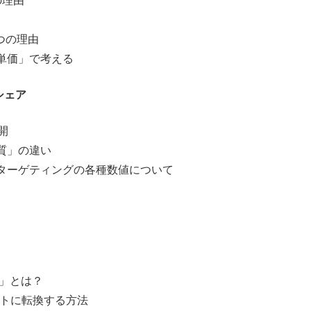
の理由
つの理由
単価」で考える
シェア
開
質」の違い
ターゲティングの各種数値について
M」とは？
ットに転換する方法