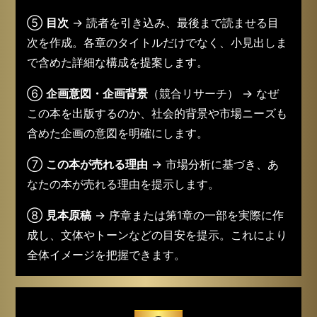
目で興味を引き、購入を促す文言を提案します。
④
概要
→ 本の内容を簡潔に要約し、Amazonの商
品説明欄に記載する文章を作成します。
⑤
目次
→ 読者を引き込み、最後まで読ませる目
次を作成。各章のタイトルだけでなく、小見出しま
で含めた詳細な構成を提案します。
⑥
企画意図・企画背景
（競合リサーチ） → なぜ
この本を出版するのか、社会的背景や市場ニーズも
含めた企画の意図を明確にします。
⑦
この本が売れる理由
→ 市場分析に基づき、あ
なたの本が売れる理由を提示します。
⑧
見本原稿
→ 序章または第1章の一部を実際に作
成し、文体やトーンなどの目安を提示。これにより