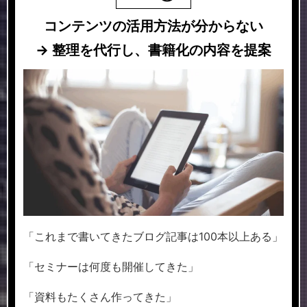
コンテンツ
の活用方法が
分からない
→
整理を
代行し
、
書籍化の内容
を提案
「これまで書いてきたブログ記事は100本以上ある」
「セミナーは何度も開催してきた」
「資料もたくさん作ってきた」